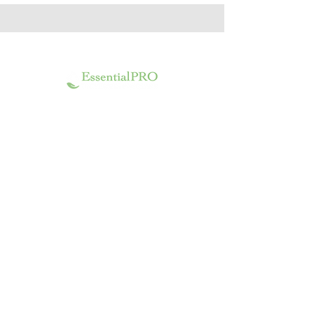
I nostri contatti
infoessentialpro@gmail.com
+
39 350 1321408
Via Napoli 2/c Bari- Santo Spirito
0127​​​​
Seguici
ISCRIVITI