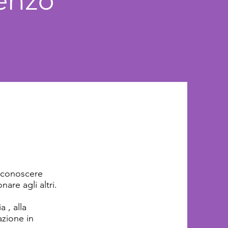
Renzo
a conoscere
are agli altri.
 , alla
azione in