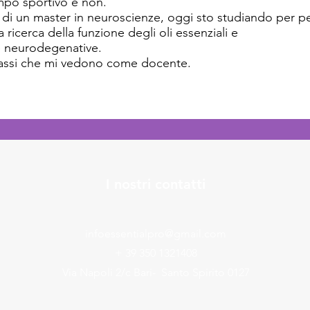
ampo sportivo e non.
e di un master in neuroscienze, oggi sto studiando per pe
ricerca della funzione degli oli essenziali e
e neurodegenative.
 classi che mi vedono come docente.
I nostri contatti
infoessentialpro@gmail.com
+ 39 350 1321408
Via Napoli 2/c Bari- Santo Spirito 0127​​​​