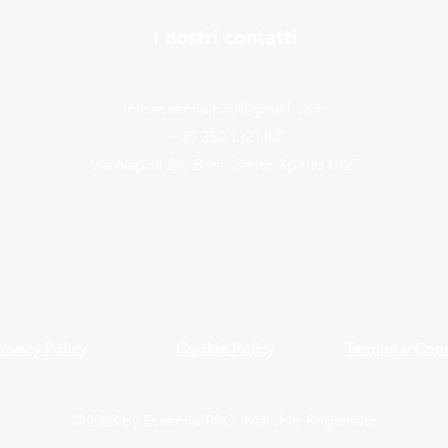
I nostri contatti
infoessentialpro@gmail.com
+ 39 350 1321408
Via Napoli 2/c Bari- Santo Spirito 0127​​​​
rivacy Policy
Cookie Policy
Termini e Cond
©2023 by EssentialPRO. Marchio Registrato