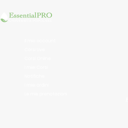
Il mio account
Corsi Live
Corsi Online
I miei Corsi
Notifiche
I miei ordini
Le mie prenotazioni
P